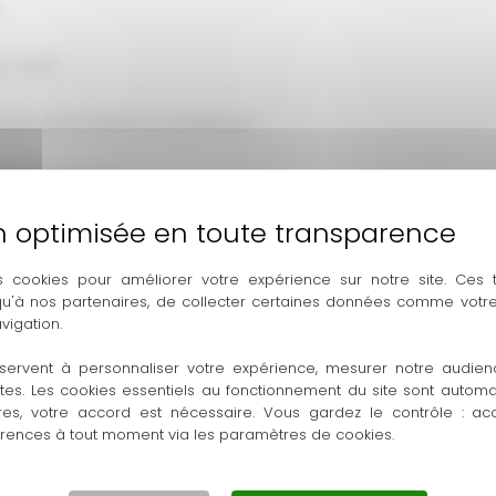
e
 reliefs.
e plus sécurisante et esthétique :
us d’intimité
 structurés
ropre.
s cookies pour améliorer votre expérience sur notre site. Ces
 qu'à nos partenaires, de collecter certaines données comme votre
re terrain :
vigation.
ur platines
al avec haies, allées, portillons ou jardinières
servent à personnaliser votre expérience, mesurer notre audien
ntes. Les cookies essentiels au fonctionnement du site sont autom
 esthétiques
res, votre accord est nécessaire. Vous gardez le contrôle : ac
érences à tout moment via les paramètres de cookies.
 fiable, esthétique et durable dans le temps. Pour cela, nous réa